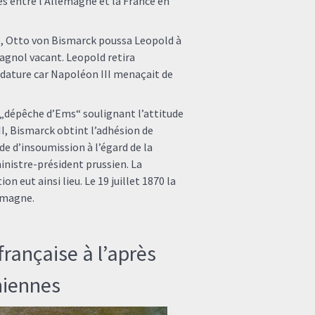
es entre l’Allemagne et la France en
e, Otto von Bismarck poussa Leopold à
agnol vacant. Leopold retira
dature car Napoléon III menaçait de
la „dépêche d’Ems“ soulignant l’attitude
, Bismarck obtint l’adhésion de
de d’insoumission à l’égard de la
ministre-président prussien. La
on eut ainsi lieu. Le 19 juillet 1870 la
lemagne.
française à l’après
niennes