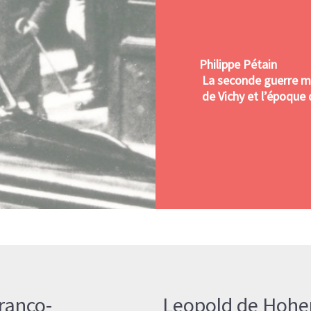
Philippe Pétain
La seconde guerre m
de Vichy et l’époque 
ranco-
Leopold de Hohen