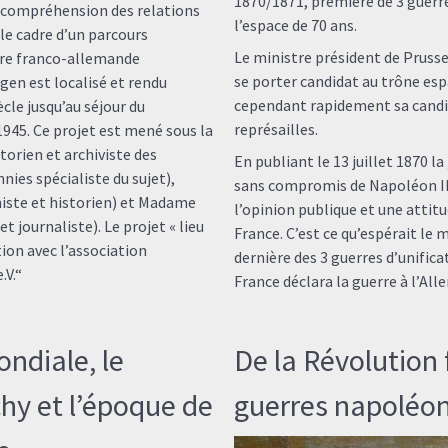
1870/1871, première de 3 guerr
la compréhension des relations
l’espace de 70 ans.
le cadre d’un parcours
Le ministre président de Pruss
ire franco-allemande
se porter candidat au trône esp
en est localisé et rendu
cependant rapidement sa candi
iècle jusqu’au séjour du
représailles.
945. Ce projet est mené sous la
orien et archiviste des
En publiant le 13 juillet 1870 
nies spécialiste du sujet),
sans compromis de Napoléon III
ste et historien) et Madame
l’opinion publique et une attitu
t journaliste). Le projet « lieu
France. C’est ce qu’espérait le 
ion avec l’association
dernière des 3 guerres d’unificati
.V.“
France déclara la guerre à l’Al
ndiale, le
De la Révolution 
hy et l’époque de
guerres napoléo