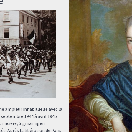
e
une ampleur inhabituelle avec la
septembre 1944 à avril 1945.
 princière, Sigmaringen
és. Après la libération de Paris