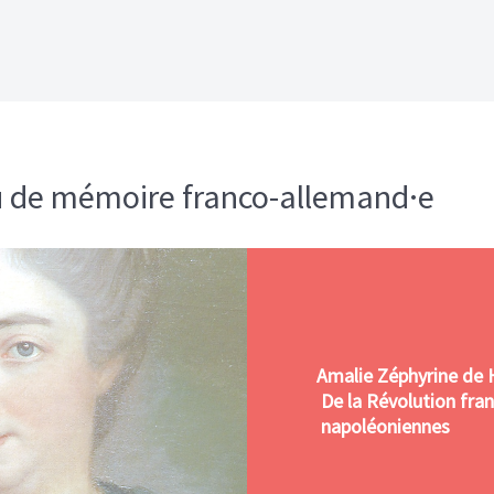
eu de mémoire franco-allemand·e
Amalie Zéphyrine de 
De la Révolution fran
napoléoniennes