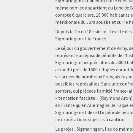
Sigmaringen est aujourd’hui le chef-li
même nom et appartient au Land de 
compte 6 quartiers, 18.000 habitants e
méridionale du Jura souabe et sur le 
Depuis la fin du 18è siècle, il existe des
Sigmaringen et la France.
Le séjour du gouvernement de Vichy, d
représente un épisode pénible de l’hi
Sigmaringen peuplée alors de 5000 habi
accueilli près de 1600 réfugiés durant l
vit arriver de nombreux Français fuyant
possibles représailles. Sans une confr
sombre, qui précède l‘amitié franco-al
« tentation fasciste » (Raymond Aron) 
en France qu’en Allemagne, le risque es
Sigmaringen et de cette période ne s
interprétations sujettes à caution.
Le projet „Sigmaringen, lieu de mémoir