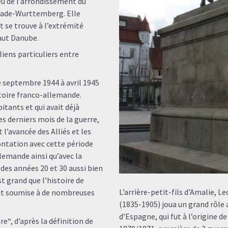
eu de l’arrondissement du
Bade-Wurttemberg. Elle
t se trouve à l’extrémité
haut Danube.
 liens particuliers entre
e septembre 1944 à avril 1945
stoire franco-allemande.
tants et qui avait déjà
es derniers mois de la guerre,
 l’avancée des Alliés et les
ontation avec cette période
lemande ainsi qu’avec la
des années 20 et 30 aussi bien
t grand que l’histoire de
L’arrière-petit-fils d’Amalie,
oit soumise à de nombreuses
(1835-1905) joua un grand rôle 
d’Espagne, qui fut à l’origine d
e“, d’après la définition de