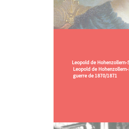
Leopold de Hohenzollern-
Leopold de Hohenzollern-
guerre de 1870/1871