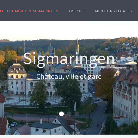
LIEU DE MÉMOIRE SIGMARINGEN
ARTICLES
MENTIONS LÉGALES
Document original
ein Graffiti aus der Zeit der Kollaboration e
„Originaldokumente“ in Sigmaringen.