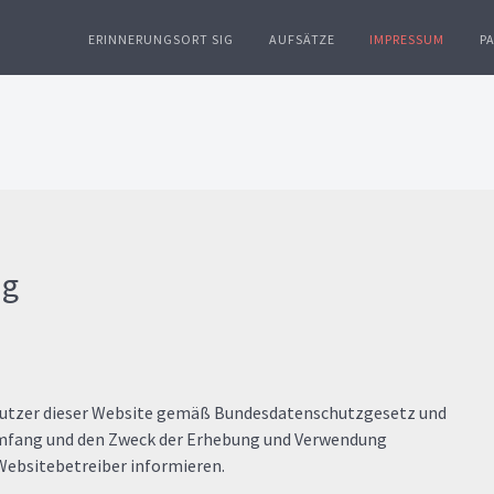
ERINNERUNGSORT SIG
AUFSÄTZE
IMPRESSUM
P
ng
 Nutzer dieser Website gemäß Bundesdatenschutzgesetz und
Umfang und den Zweck der Erhebung und Verwendung
ebsitebetreiber informieren.