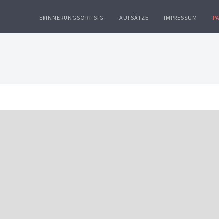
ERINNERUNGSORT SIG
AUFSÄTZE
IMPRESSUM
P