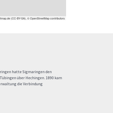
tmap.de
(
CC-BY-SA
),
© OpenStreetMap contributors
ringen hatte Sigmaringen den
h Tübingen über Hechingen. 1890 kam
erwaltung die Verbindung