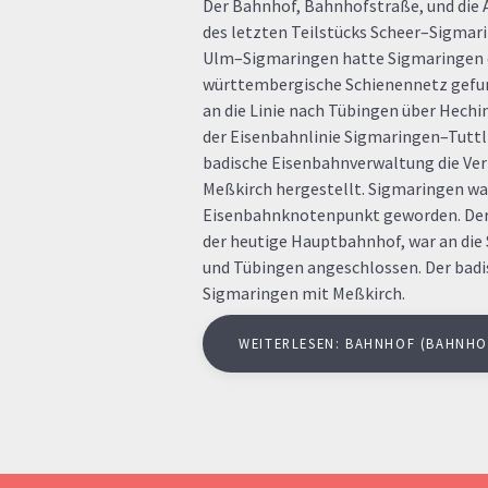
Der Bahnhof, Bahnhofstraße, und die 
des letzten Teilstücks Scheer–Sigma
Ulm–Sigmaringen hatte Sigmaringen d
württembergische Schienennetz gefun
an die Linie nach Tübingen über Hech
der Eisenbahnlinie Sigmaringen–Tuttli
badische Eisenbahnverwaltung die Ve
Meßkirch hergestellt. Sigmaringen wa
Eisenbahnknotenpunkt geworden. Der
der heutige Hauptbahnhof, war an die
und Tübingen angeschlossen. Der bad
Sigmaringen mit Meßkirch.
WEITERLESEN: BAHNHOF (BAHNHO